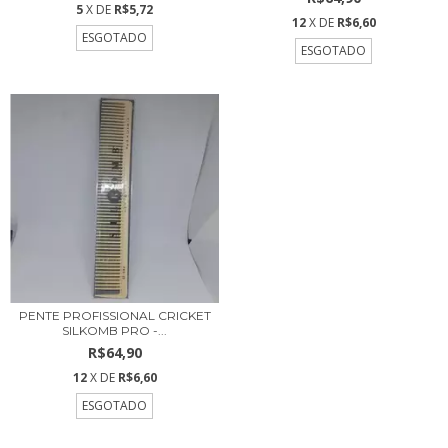
5
X DE
R$5,72
12
X DE
R$6,60
ESGOTADO
ESGOTADO
PENTE PROFISSIONAL CRICKET
SILKOMB PRO -...
R$64,90
12
X DE
R$6,60
ESGOTADO