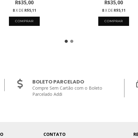
R$35,00
R$35,00
8
X DE
R$5,11
8
X DE
R$5,11
BOLETO PARCELADO
Compre Sem Cartão com o Boleto
Parcelado Addi
TO
CONTATO
R