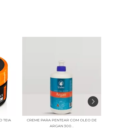
 TEIA
CREME PARA PENTEAR COM OLEO DE
GEL COLA 
ARGAN 300...